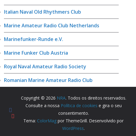
Italian Naval Old Rhythmers Club
Marine Amateur Radio Club Netherlands
Marinefunker-Runde e.V.
Marine Funker Club Austria
Royal Naval Amateur Radio Society
Romanian Marine Amateur Radio Club
Copyright © 2026
NRA
. Todos os direitos reservados.
Consulte a nossa
Política de cookies
e gira o seu
consentimento.
Tema:
ColorMag
por ThemeGrill. Desenvolvido por
WordPress
.