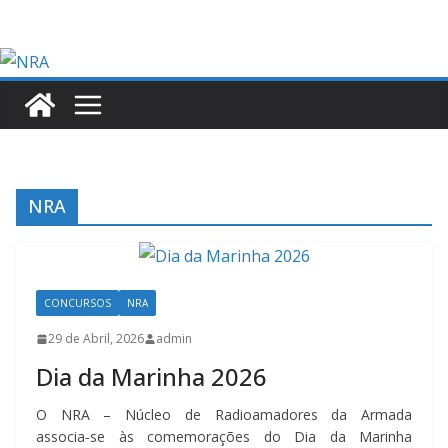
Skip
to
content
NRA
CONCURSOS
NRA
29 de Abril, 2026
admin
Dia da Marinha 2026
O NRA – Núcleo de Radioamadores da Armada
associa‑se às comemorações do Dia da Marinha