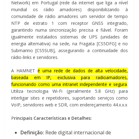
Network) em Portugal (rede da internet que liga a nível
mundial os rádio amadores) disponibilizando à
comunidade de rádio amadores um servidor de tempo
NTP de estrato 1 com receptor GNSS integrado,
garantindo numa sincronização precisa e fiável. Foram
igualmente instalados sistemas de UPS (unidades de
energia alternativa) na sede, na Fragata [CS5DFG] e no
Submarino [CS5SUB], assegurando a continuidade dos
rádio-links e servidores.
A HAMNET
é uma rede de dados de alta velocidade,
baseada em IP, exclusiva para radioamadores,
funcionando como uma intranet independente e segura
.
Utiliza tecnologia Wi-Fi (geralmente 5.8 GHz) para
interligar sites e repetidores, suportando serviços como
VoIP, servidores web e SDR, com endereçamento 44.x.x.x
P
rincipais Características e Detalhes:
Definição:
Rede digital internacional de