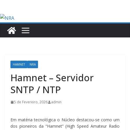
Skip
to
content
HAMNET
NRA
Hamnet – Servidor
SNTP / NTP
5 de Fevereiro, 2026
admin
Em matéria tecnológica o Núcleo destacou-se como um
dos pioneiros da “Hamnet” (High Speed Amateur Radio