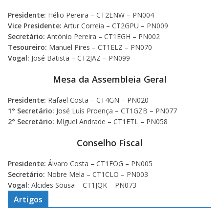
Presidente:
Hélio Pereira – CT2ENW – PN004
Vice Presidente:
Artur Correia – CT2GPU – PN009
Secretário:
António Pereira – CT1EGH – PN002
Tesoureiro:
Manuel Pires – CT1ELZ – PN070
Vogal:
José Batista – CT2JAZ – PN099
Mesa da Assembleia Geral
Presidente:
Rafael Costa – CT4GN – PN020
1° Secretário:
José Luís Proença – CT1GZB – PN077
2° Secretário:
Miguel Andrade – CT1ETL – PN058
Conselho Fiscal
Presidente:
Álvaro Costa – CT1FOG – PN005
Secretário:
Nobre Mela – CT1CLO – PN003
Vogal:
Alcides Sousa – CT1JQK – PN073
Artigos