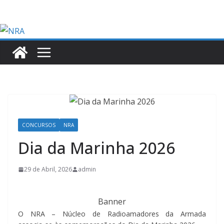
Skip
to
content
CONCURSOS
NRA
Dia da Marinha 2026
29 de Abril, 2026
admin
Banner
O NRA – Núcleo de Radioamadores da Armada