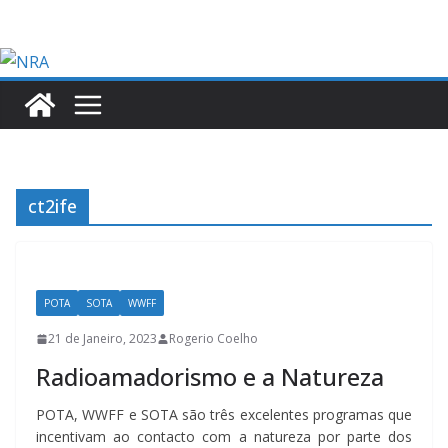
Skip
to
content
ct2ife
POTA
SOTA
WWFF
21 de Janeiro, 2023
Rogerio Coelho
Radioamadorismo e a Natureza
POTA, WWFF e SOTA são três excelentes programas que
incentivam ao contacto com a natureza por parte dos